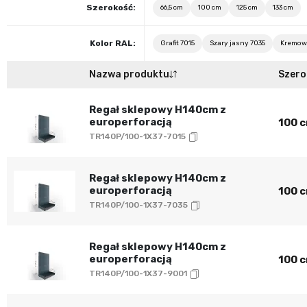
Szerokość:
66,5 cm
100 cm
125 cm
133 cm
Kolor RAL:
Grafit 7015
Szary jasny 7035
Kremowy
Nazwa produktu
Szero
Regał sklepowy H140cm z
europerforacją
100 
TR140P/100-1X37-7015
Regał sklepowy H140cm z
europerforacją
100 
TR140P/100-1X37-7035
Regał sklepowy H140cm z
europerforacją
100 
TR140P/100-1X37-9001