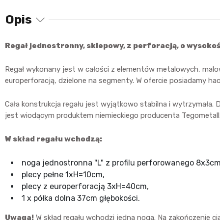
Opis
Regał jednostronny, sklepowy, z perforacją, o wysoko
Regał wykonany jest w całości z elementów metalowych, malo
europerforacją, dzielone na segmenty. W ofercie posiadamy hac
Cała konstrukcja regału jest wyjątkowo stabilna i wytrzymała.
jest wiodącym produktem niemieckiego producenta Tegometall
W skład regału wchodzą:
noga jednostronna "L" z profilu perforowanego 8x3cm
plecy pełne 1xH=10cm,
plecy z europerforacją 3xH=40cm,
1 x półka dolna 37cm głębokości.
Uwaga!
W skład regału wchodzi jedna noga. Na zakończenie ci