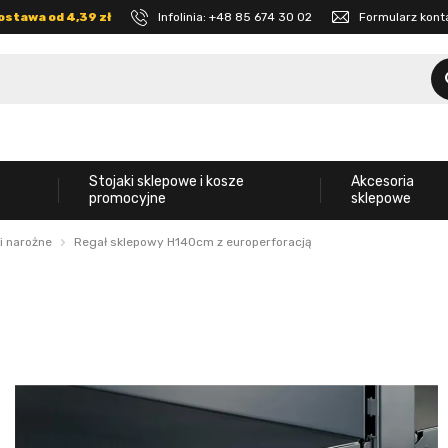
ostawa od 4,39 zł
Infolinia:
+48 85 674 30 02
Formularz kon
Stojaki sklepowe i kosze
Akcesoria
promocyjne
sklepowe
i narożne
Regał sklepowy H140cm z europerforacją