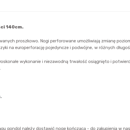
ści 140cm.
wanych proszkowo. Nogi perforowane umożliwiają zmianę poziom
zyki na europerforację pojedyncze i podwójne, w różnych długoś
 Doskonałe wykonanie i niezawodną trwałość osiągnięto i potwier
.
,
ągu gondol należy dostawić nogę kończącą - do zakupienia w nas