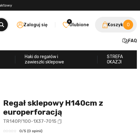
taktowy
0
Zaloguj się
Ulubione
Koszyk
0
FAQ
Haki do regałów i
STREFA
zawieszki sklepowe
OKAZJI
Regał sklepowy H140cm z
europerforacją
TR140P/100-1X37-7015
0
/5
(0 opinii)