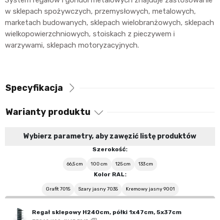
System regałów i gondol metalowych znajduje zastosowanie
w sklepach spożywczych, przemysłowych, metalowych,
marketach budowanych, sklepach wielobranżowych, sklepach
wielkopowierzchniowych, stoiskach z pieczywem i
warzywami, sklepach motoryzacyjnych.
Specyfikacja
Warianty produktu
Wybierz parametry, aby zawęzić listę produktów
Szerokość:
66,5 cm
100 cm
125 cm
133 cm
Kolor RAL:
Grafit 7015
Szary jasny 7035
Kremowy jasny 9001
Regał sklepowy H240cm, półki 1x47cm, 5x37cm