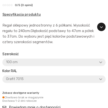
0
/5
(0 opinii)
Specyfikacja produktu
Regał sklepowy jednostronny z 6 półkami. Wysokość
regału to 240cm.Głębokość podstawy to 47cm a półek
to 37cm. Do wyboru jest pięć kolorów podstawowych i
cztery szerokości segmentów.
Szerokość
Kolor RAL
Zobacz dostępne warianty
Chwilowo brak w magazynie
Dostawa 1-2 dni robocze
Powiadom mnie o dostępności