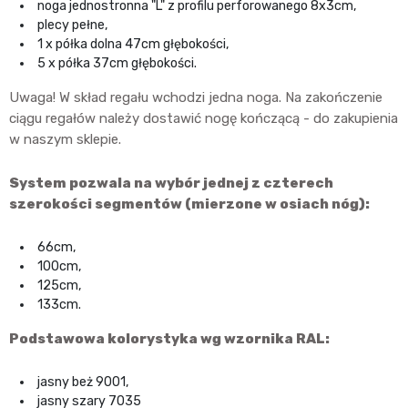
noga jednostronna "L" z profilu perforowanego 8x3cm,
plecy pełne,
1 x półka dolna 47cm głębokości,
5 x półka 37cm głębokości.
Uwaga! W skład regału wchodzi jedna noga. Na zakończenie
ciągu regałów należy dostawić nogę kończącą - do zakupienia
w naszym sklepie.
System pozwala na wybór jednej z czterech
szerokości segmentów (mierzone w osiach nóg):
66cm,
100cm,
125cm,
133cm.
Podstawowa kolorystyka wg wzornika RAL:
jasny beż 9001,
jasny szary 7035