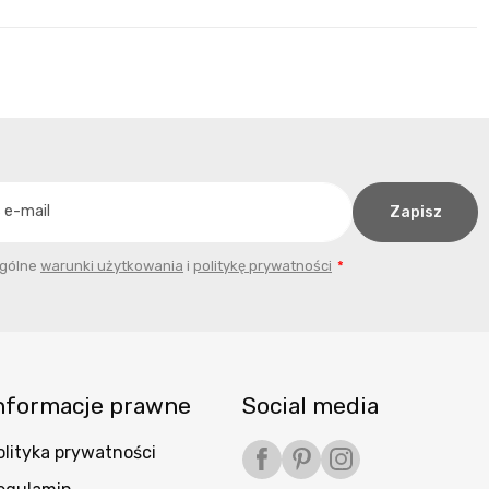
ogólne
warunki użytkowania
i
politykę prywatności
nformacje prawne
Social media
olityka prywatności
Facebook
Pinterest
Instagram