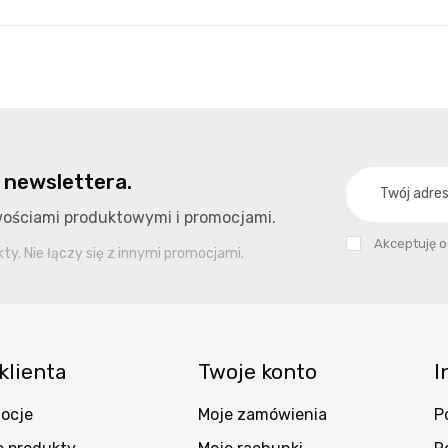
 newslettera.
owościami produktowymi i promocjami.
Akceptuję 
y. Nie łączy się z innymi promocjami.
klienta
Twoje konto
I
ocje
Moje zamówienia
P