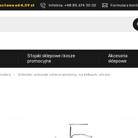
ostawa od 4,39 zł
Infolinia:
+48 85 674 30 02
Formularz kon
Stojaki sklepowe i kosze
Akcesoria
promocyjne
sklepowe
tendery
Stender, wieszak czteroramienny, na kółkach, chrom