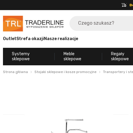
D
Outlet
Strefa okazji
Nasze realizacje
Systemy
Meble
Regały
sklepowe
sklepowe
sklepowe
Strona główna
Stojaki sklepowe i kosze promocyjne
Transportery i s