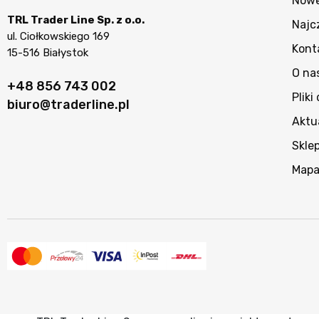
Nowe
TRL Trader Line Sp. z o.o.
Najc
ul. Ciołkowskiego 169
Kont
15-516 Białystok
O na
+48 856 743 002
Pliki
biuro@traderline.pl
Aktu
Skle
Mapa