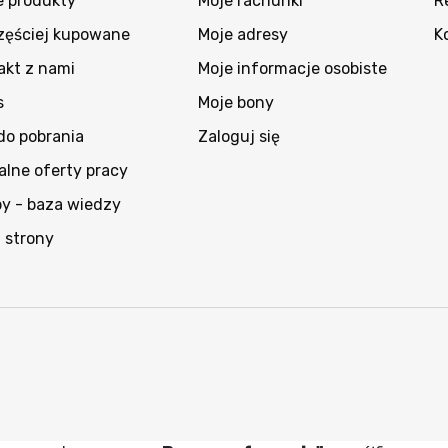
 produkty
Moje rachunki
R
zęściej kupowane
Moje adresy
K
akt z nami
Moje informacje osobiste
s
Moje bony
 do pobrania
Zaloguj się
alne oferty pracy
py - baza wiedzy
 strony