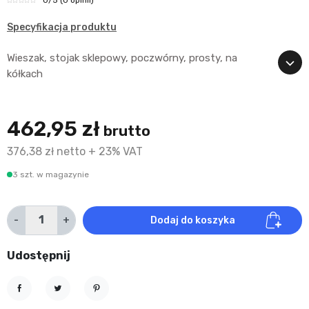
Specyfikacja produktu
Wieszak, stojak sklepowy, poczwórny, prosty, na
kółkach
462,95 zł
brutto
376,38 zł netto + 23% VAT
3 szt. w magazynie
-
+
Dodaj do koszyka
Udostępnij
Udostępnij
Tweetuj
Pinterest