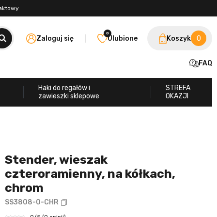
taktowy
0
Zaloguj się
Ulubione
Koszyk
0
FAQ
Haki do regałów i
STREFA
zawieszki sklepowe
OKAZJI
Stender, wieszak
czteroramienny, na kółkach,
chrom
SS3808-0-CHR
0
/5
(0 opinii)