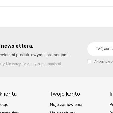
 newslettera.
owościami produktowymi i promocjami.
Akceptuję 
y. Nie łączy się z innymi promocjami.
klienta
Twoje konto
I
ocje
Moje zamówienia
P