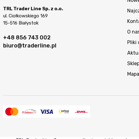
Nowe
TRL Trader Line Sp. z o.o.
Najc
ul. Ciołkowskiego 169
Kont
15-516 Białystok
O na
+48 856 743 002
Pliki
biuro@traderline.pl
Aktu
Skle
Mapa