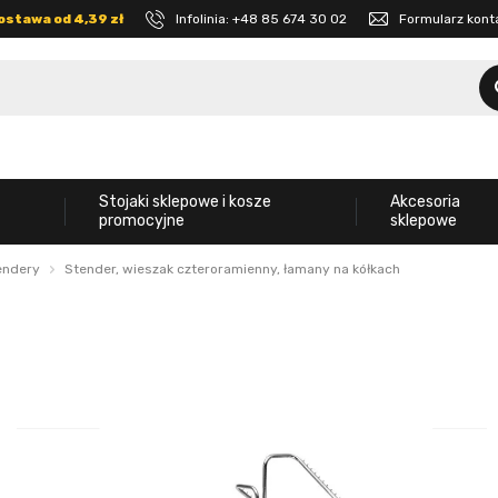
ostawa od 4,39 zł
Infolinia:
+48 85 674 30 02
Formularz kon
Stojaki sklepowe i kosze
Akcesoria
promocyjne
sklepowe
tendery
Stender, wieszak czteroramienny, łamany na kółkach