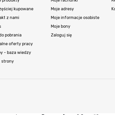
 produkty
Moje rachunki
R
zęściej kupowane
Moje adresy
K
akt z nami
Moje informacje osobiste
s
Moje bony
 do pobrania
Zaloguj się
alne oferty pracy
py - baza wiedzy
 strony