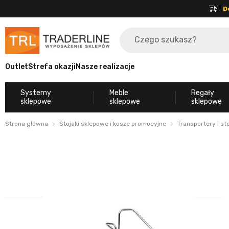
D
Outlet
Strefa okazji
Nasze realizacje
Systemy
Meble
Regały
sklepowe
sklepowe
sklepowe
Strona główna
Stojaki sklepowe i kosze promocyjne
Transportery i s