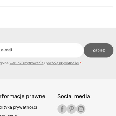
ogólne
warunki użytkowania
i
politykę prywatności
nformacje prawne
Social media
olityka prywatności
Facebook
Pinterest
Instagram