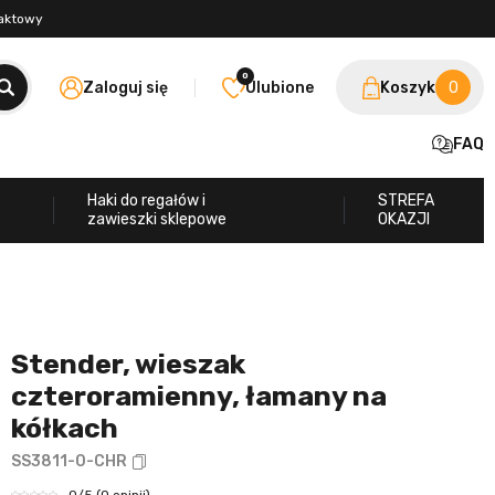
taktowy
0
Zaloguj się
Ulubione
Koszyk
0
FAQ
Haki do regałów i
STREFA
zawieszki sklepowe
OKAZJI
Stender, wieszak
czteroramienny, łamany na
kółkach
SS3811-0-CHR
0
/5
(0 opinii)