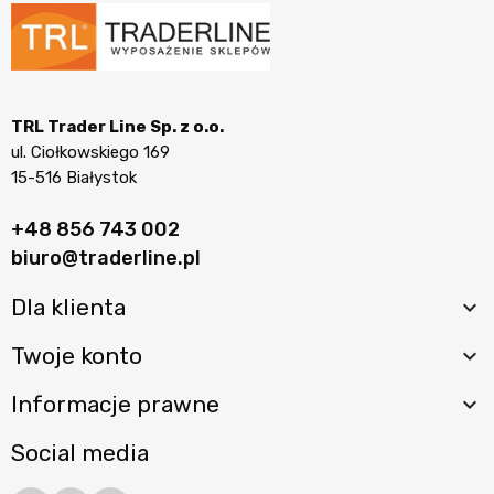
TRL Trader Line Sp. z o.o.
ul. Ciołkowskiego 169
15-516 Białystok
+48 856 743 002
biuro@traderline.pl
Dla klienta

Twoje konto

Informacje prawne

Social media