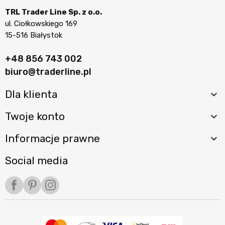
TRL Trader Line Sp. z o.o.
ul. Ciołkowskiego 169
15-516 Białystok
+48 856 743 002
biuro@traderline.pl
Dla klienta

Twoje konto

Informacje prawne

Social media
Facebook
Pinterest
Instagram