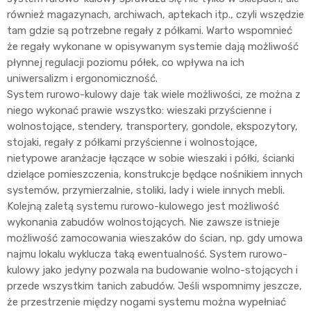
również magazynach, archiwach, aptekach itp., czyli wszędzie
tam gdzie są potrzebne regały z półkami. Warto wspomnieć
że regały wykonane w opisywanym systemie dają możliwość
płynnej regulacji poziomu półek, co wpływa na ich
uniwersalizm i ergonomiczność.
System rurowo-kulowy daje tak wiele możliwości, ze można z
niego wykonać prawie wszystko: wieszaki przyścienne i
wolnostojące, stendery, transportery, gondole, ekspozytory,
stojaki, regały z półkami przyścienne i wolnostojące,
nietypowe aranżacje łączące w sobie wieszaki i półki, ścianki
dzielące pomieszczenia, konstrukcje będące nośnikiem innych
systemów, przymierzalnie, stoliki, lady i wiele innych mebli.
Kolejną zaletą systemu rurowo-kulowego jest możliwość
wykonania zabudów wolnostojących. Nie zawsze istnieje
możliwość zamocowania wieszaków do ścian, np. gdy umowa
najmu lokalu wyklucza taką ewentualność. System rurowo-
kulowy jako jedyny pozwala na budowanie wolno-stojących i
przede wszystkim tanich zabudów. Jeśli wspomnimy jeszcze,
że przestrzenie między nogami systemu można wypełniać