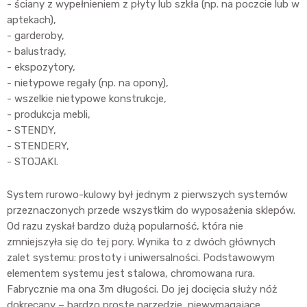
- ściany z wypełnieniem z płyty lub szkła (np. na poczcie lub w
aptekach),
- garderoby,
- balustrady,
- ekspozytory,
- nietypowe regały (np. na opony),
- wszelkie nietypowe konstrukcje,
- produkcja mebli,
- STENDY,
- STENDERY,
- STOJAKI.
System rurowo-kulowy był jednym z pierwszych systemów
przeznaczonych przede wszystkim do wyposażenia sklepów.
Od razu zyskał bardzo dużą popularność, która nie
zmniejszyła się do tej pory. Wynika to z dwóch głównych
zalet systemu: prostoty i uniwersalności. Podstawowym
elementem systemu jest stalowa, chromowana rura.
Fabrycznie ma ona 3m długości. Do jej docięcia służy nóż
dokręcany – bardzo proste narzędzie, niewymagające