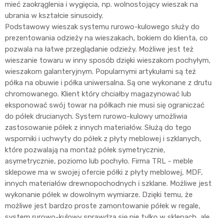
mieć zaokrąglenia i wygięcia, np. wolnostojący wieszak na
ubrania w kształcie sinusoidy.
Podstawowy wieszak systemu rurowo-kulowego służy do
prezentowania odzieży na wieszakach, bokiem do klienta, co
pozwala na łatwe przeglądanie odzieży. Możliwe jest też
wieszanie towaru w inny sposób dzięki wieszakom pochyłym,
wieszakom galanteryjnym. Popularnymi artykułami są też
półka na obuwie i półka uniwersalna. Są one wykonane z drutu
chromowanego. Klient który chciałby magazynować lub
eksponować swój towar na półkach nie musi się ograniczać
do półek drucianych. System rurowo-kulowy umożliwia
zastosowanie półek z innych materiałów. Służą do tego
wsporniki i uchwyty do półek z płyty meblowej i szklanych,
które pozwalają na montaż półek symetrycznie,
asymetrycznie, poziomo lub pochyło. Firma TRL - meble
sklepowe ma w swojej ofercie półki z płyty meblowej, MDF,
innych materiałów drewnopochodnych i szklane. Możliwe jest
wykonanie półek w dowolnym wymiarze. Dzięki temu, że
możliwe jest bardzo proste zamontowanie półek w regale,
system rurowo-kulowy sprawdza się nie tylko w sklepach, ale