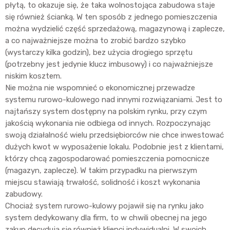
płytą, to okazuje się, że taka wolnostojąca zabudowa staje
się również ścianką. W ten sposób z jednego pomieszczenia
można wydzielić część sprzedażową, magazynową i zaplecze,
a co najważniejsze można to zrobić bardzo szybko
(wystarczy kilka godzin), bez użycia drogiego sprzętu
(potrzebny jest jedynie klucz imbusowy) i co najważniejsze
niskim kosztem.
Nie można nie wspomnieć o ekonomicznej przewadze
systemu rurowo-kulowego nad innymi rozwiązaniami. Jest to
najtańszy system dostępny na polskim rynku, przy czym
jakością wykonania nie odbiega od innych. Rozpoczynając
swoją działalność wielu przedsiębiorców nie chce inwestować
dużych kwot w wyposażenie lokalu. Podobnie jest z klientami,
którzy chcą zagospodarować pomieszczenia pomocnicze
(magazyn, zaplecze). W takim przypadku na pierwszym
miejscu stawiają trwałość, solidność i koszt wykonania
zabudowy.
Chociaż system rurowo-kulowy pojawił się na rynku jako
system dedykowany dla firm, to w chwili obecnej na jego
zakup decydują się również klienci indywidualni. W swoich