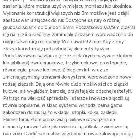
zasilania, które można użyć w miejscu montażu lub ukośnica.
Wykonanie konstrukcji większych niż 3m możliwe jest dzięki
zastosowaniu złączek do rur. Dostępne są rury o różnej
grubości ścianki od 0,8 do 1,5mm. Początkowo system opierał
się na rurze o średnicy 25mm, ale z czasem wprowadzono do
niego także rurę o średnicy 16 a nawet 32 mm. Aby z rury
złożyć konstrukcję potrzebne są elementy łączące.
Podstawowymi są złącza (przez niektórych nazywane kulami
lub jabłkami) dwukierunkowe, trzykierunkowe, prostopadłe,
równoległe, prawe lub lewe. Z biegiem lati wraz ze
zmieniającymi się trendami do systemu wprowadzono nowy
rodzaj złączek. Dają one równie dużo możliwości co złączki
kulowe, ale wyglądem bardziej przystają do obecnej estetyki.
Patrząc na wielkość sprzedaży i starsze i nowsze złączki są
równie popularne. W skład systemu wchodzi pełna gama
zakończeń do rur. Są to wkładki, stopki, kółka, zaślepki.
Elementami, które umożliwiają ciekawe rozwiąznia są
elementy rurowe takie jak: ćwierćkola, półkola, zwieńczenia,
narożniki. Dzięki nim meble sysytemu rurowo-kulowego mogą