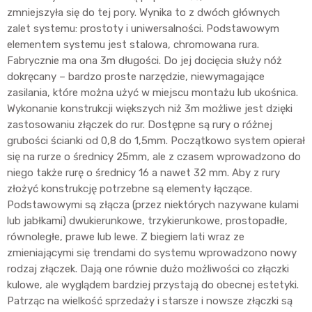
zmniejszyła się do tej pory. Wynika to z dwóch głównych
zalet systemu: prostoty i uniwersalności. Podstawowym
elementem systemu jest stalowa, chromowana rura.
Fabrycznie ma ona 3m długości. Do jej docięcia służy nóż
dokręcany – bardzo proste narzędzie, niewymagające
zasilania, które można użyć w miejscu montażu lub ukośnica.
Wykonanie konstrukcji większych niż 3m możliwe jest dzięki
zastosowaniu złączek do rur. Dostępne są rury o różnej
grubości ścianki od 0,8 do 1,5mm. Początkowo system opierał
się na rurze o średnicy 25mm, ale z czasem wprowadzono do
niego także rurę o średnicy 16 a nawet 32 mm. Aby z rury
złożyć konstrukcję potrzebne są elementy łączące.
Podstawowymi są złącza (przez niektórych nazywane kulami
lub jabłkami) dwukierunkowe, trzykierunkowe, prostopadłe,
równoległe, prawe lub lewe. Z biegiem lati wraz ze
zmieniającymi się trendami do systemu wprowadzono nowy
rodzaj złączek. Dają one równie dużo możliwości co złączki
kulowe, ale wyglądem bardziej przystają do obecnej estetyki.
Patrząc na wielkość sprzedaży i starsze i nowsze złączki są