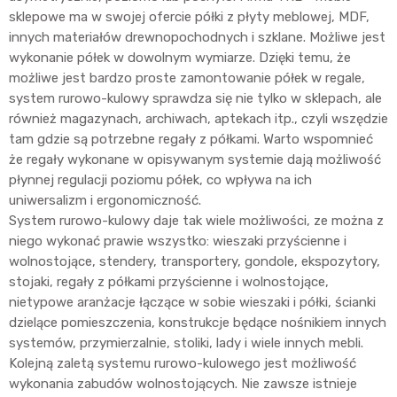
sklepowe ma w swojej ofercie półki z płyty meblowej, MDF,
innych materiałów drewnopochodnych i szklane. Możliwe jest
wykonanie półek w dowolnym wymiarze. Dzięki temu, że
możliwe jest bardzo proste zamontowanie półek w regale,
system rurowo-kulowy sprawdza się nie tylko w sklepach, ale
również magazynach, archiwach, aptekach itp., czyli wszędzie
tam gdzie są potrzebne regały z półkami. Warto wspomnieć
że regały wykonane w opisywanym systemie dają możliwość
płynnej regulacji poziomu półek, co wpływa na ich
uniwersalizm i ergonomiczność.
System rurowo-kulowy daje tak wiele możliwości, ze można z
niego wykonać prawie wszystko: wieszaki przyścienne i
wolnostojące, stendery, transportery, gondole, ekspozytory,
stojaki, regały z półkami przyścienne i wolnostojące,
nietypowe aranżacje łączące w sobie wieszaki i półki, ścianki
dzielące pomieszczenia, konstrukcje będące nośnikiem innych
systemów, przymierzalnie, stoliki, lady i wiele innych mebli.
Kolejną zaletą systemu rurowo-kulowego jest możliwość
wykonania zabudów wolnostojących. Nie zawsze istnieje