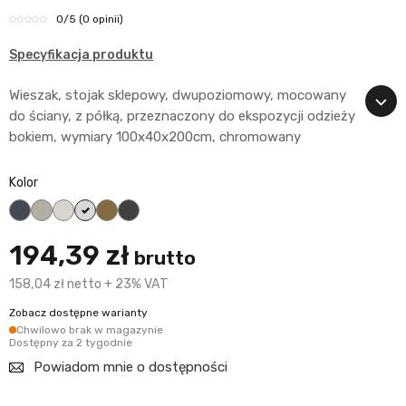
0
/5
(0 opinii)
Specyfikacja produktu
Wieszak, stojak sklepowy, dwupoziomowy, mocowany
do ściany, z półką, przeznaczony do ekspozycji odzieży
bokiem, wymiary 100x40x200cm, chromowany
Kolor
czarny
Popiel
Biały (śmietankowy)
Alaska (śnieżnobiały)
Klon
Grafit
194,39 zł
brutto
158,04 zł netto + 23% VAT
Zobacz dostępne warianty
Chwilowo brak w magazynie
Dostępny za 2 tygodnie
Powiadom mnie o dostępności