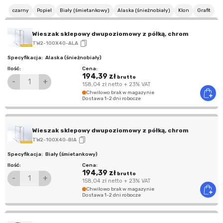
czarny
Popiel
Biały (śmietankowy)
Alaska (śnieżnobiały)
Klon
Grafit
Wieszak sklepowy dwupoziomowy z półką, chrom
TW2-100X40-ALA
Alaska (śnieżnobiały)
194,39 zł
brutto
-
+
158,04 zł
netto
+ 23% VAT
Chwilowo brak w magazynie
Dostawa 1-2 dni robocze
Wieszak sklepowy dwupoziomowy z półką, chrom
TW2-100X40-BIA
Biały (śmietankowy)
194,39 zł
brutto
-
+
158,04 zł
netto
+ 23% VAT
Chwilowo brak w magazynie
Dostawa 1-2 dni robocze