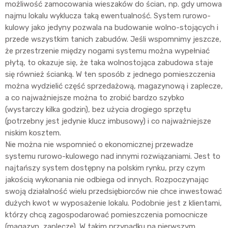
możliwość zamocowania wieszaków do ścian, np. gdy umowa
najmu lokalu wyklucza taką ewentualność. System rurowo-
kulowy jako jedyny pozwala na budowanie wolno-stojących i
przede wszystkim tanich zabudów. Jeśli wspomnimy jeszcze,
że przestrzenie między nogami systemu można wypełniać
płytą, to okazuje się, że taka wolnostojąca zabudowa staje
się również ścianką. W ten sposób z jednego pomieszczenia
można wydzielić część sprzedażową, magazynową i zaplecze,
a co najważniejsze można to zrobić bardzo szybko
(wystarczy kilka godzin), bez użycia drogiego sprzętu
(potrzebny jest jedynie klucz imbusowy) i co najważniejsze
niskim kosztem.
Nie można nie wspomnieć o ekonomicznej przewadze
systemu rurowo-kulowego nad innymi rozwiązaniami. Jest to
najtańszy system dostępny na polskim rynku, przy czym
jakością wykonania nie odbiega od innych. Rozpoczynając
swoją działalność wielu przedsiębiorców nie chce inwestować
dużych kwot w wyposażenie lokalu. Podobnie jest z klientami,
którzy chcą zagospodarować pomieszczenia pomocnicze
(magazyn, zaplecze). W takim przypadku na pierwszym