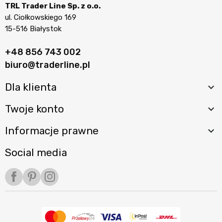
TRL Trader Line Sp. z o.o.
ul. Ciołkowskiego 169
15-516 Białystok
+48 856 743 002
biuro@traderline.pl
Dla klienta

Twoje konto

Informacje prawne

Social media
Facebook
Pinterest
Instagram