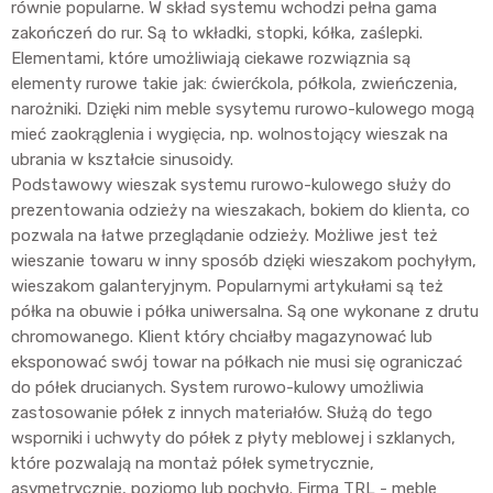
równie popularne. W skład systemu wchodzi pełna gama
zakończeń do rur. Są to wkładki, stopki, kółka, zaślepki.
Elementami, które umożliwiają ciekawe rozwiąznia są
elementy rurowe takie jak: ćwierćkola, półkola, zwieńczenia,
narożniki. Dzięki nim meble sysytemu rurowo-kulowego mogą
mieć zaokrąglenia i wygięcia, np. wolnostojący wieszak na
ubrania w kształcie sinusoidy.
Podstawowy wieszak systemu rurowo-kulowego służy do
prezentowania odzieży na wieszakach, bokiem do klienta, co
pozwala na łatwe przeglądanie odzieży. Możliwe jest też
wieszanie towaru w inny sposób dzięki wieszakom pochyłym,
wieszakom galanteryjnym. Popularnymi artykułami są też
półka na obuwie i półka uniwersalna. Są one wykonane z drutu
chromowanego. Klient który chciałby magazynować lub
eksponować swój towar na półkach nie musi się ograniczać
do półek drucianych. System rurowo-kulowy umożliwia
zastosowanie półek z innych materiałów. Służą do tego
wsporniki i uchwyty do półek z płyty meblowej i szklanych,
które pozwalają na montaż półek symetrycznie,
asymetrycznie, poziomo lub pochyło. Firma TRL - meble