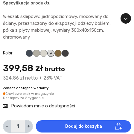
Specyfikacja produktu
Wieszak sklepowy, jednopoziomowy, mocowany do
ściany, przeznaczony do ekspozycji odzieży bokiem,
półka z płyty meblowej, wymiary 300x40x150cm,
chromowany
czarny
Popiel
Biały (śmietankowy)
Alaska (śnieżnobiały)
Klon
Grafit
Kolor
399,58 zł
brutto
324,86 zł netto + 23% VAT
Zobacz dostępne warianty
Chwilowo brak w magazynie
Dostępny za 2 tygodnie
Powiadom mnie o dostępności
-
+
Dodaj do koszyka