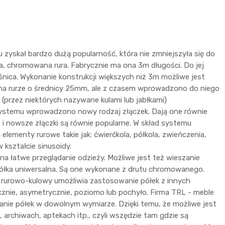
skał bardzo dużą popularność, która nie zmniejszyła się do
, chromowana rura. Fabrycznie ma ona 3m długości. Do jej
śnica. Wykonanie konstrukcji większych niż 3m możliwe jest
ię na rurze o średnicy 25mm, ale z czasem wprowadzono do niego
(przez niektórych nazywane kulami lub jabłkami)
o systemu wprowadzono nowy rodzaj złączek. Dają one równie
e i nowsze złączki są równie popularne. W skład systemu
elementy rurowe takie jak: ćwierćkola, półkola, zwieńczenia,
 kształcie sinusoidy.
 łatwe przeglądanie odzieży. Możliwe jest też wieszanie
półka uniwersalna. Są one wykonane z drutu chromowanego.
m rurowo-kulowy umożliwia zastosowanie półek z innych
cznie, asymetrycznie, poziomo lub pochyło. Firma TRL - meble
anie półek w dowolnym wymiarze. Dzięki temu, że możliwe jest
archiwach, aptekach itp., czyli wszędzie tam gdzie są