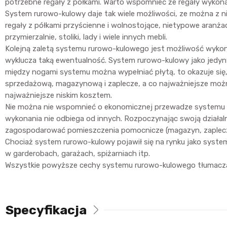
potrzebne regały z półkami. Warto wspomnieć że regały wykona
System rurowo-kulowy daje tak wiele możliwości, ze można z ni
regały z półkami przyścienne i wolnostojące, nietypowe aranżac
przymierzalnie, stoliki, lady i wiele innych mebli.
Kolejną zaletą systemu rurowo-kulowego jest możliwość wyko
wyklucza taką ewentualność. System rurowo-kulowy jako jedyn
między nogami systemu można wypełniać płytą, to okazuje się,
sprzedażową, magazynową i zaplecze, a co najważniejsze można 
najważniejsze niskim kosztem.
Nie można nie wspomnieć o ekonomicznej przewadze systemu ru
wykonania nie odbiega od innych. Rozpoczynając swoją działal
zagospodarować pomieszczenia pomocnicze (magazyn, zaplecze)
Chociaż system rurowo-kulowy pojawił się na rynku jako system
w garderobach, garażach, spiżarniach itp.
Wszystkie powyższe cechy systemu rurowo-kulowego tłumaczą dla
Specyfikacja