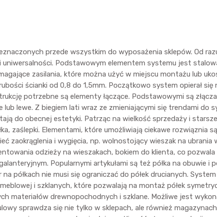
naczonych przede wszystkim do wyposażenia sklepów. Od razu zy
 i uniwersalności. Podstawowym elementem systemu jest stalowa
magające zasilania, które można użyć w miejscu montażu lub uko
 grubości ścianki od 0,8 do 1,5mm. Początkowo system opierał s
strukcję potrzebne są elementy łączące. Podstawowymi są złącza 
 lub lewe. Z biegiem lati wraz ze zmieniającymi się trendami d
tają do obecnej estetyki. Patrząc na wielkość sprzedaży i starsz
ka, zaślepki. Elementami, które umożliwiają ciekawe rozwiąznia są 
 zaokrąglenia i wygięcia, np. wolnostojący wieszak na ubrania w
wania odzieży na wieszakach, bokiem do klienta, co pozwala na
alanteryjnym. Popularnymi artykułami są też półka na obuwie i 
na półkach nie musi się ograniczać do półek drucianych. Syste
y meblowej i szklanych, które pozwalają na montaż półek symetry
nych materiałów drewnopochodnych i szklane. Możliwe jest wykon
wy sprawdza się nie tylko w sklepach, ale również magazynach, 