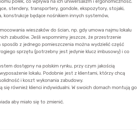
iomu półek, co wpływa na ich uniwersalizm i ergonomiczność.
e, stendery, transportery, gondole, ekspozytory, stojaki,
nia, konstrukcje będące nośnikiem innych systemów,
amocowania wieszaków do ścian, np. gdy umowa najmu lokalu
ich zabudów. Jeśli wspomnimy jeszcze, że przestrzenie
en sposób z jednego pomieszczenia można wydzielić część
ogiego sprzętu (potrzebny jest jedynie klucz imbusowy) i co
stem dostępny na polskim rynku, przy czym jakością
posażenie lokalu. Podobnie jest z klientami, którzy chcą
solidność i koszt wykonania zabudowy.
ą się również klienci indywidualni. W swoich domach montują go
ada aby miało się to zmienić.