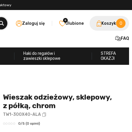
taktowy
0
Zaloguj się
Ulubione
Koszyk
0
FAQ
Haki do regałów i
STREFA
zawieszki sklepowe
OKAZJI
Wieszak odzieżowy, sklepowy,
z półką, chrom
TW1-300X40-ALA
0
/5
(0 opinii)