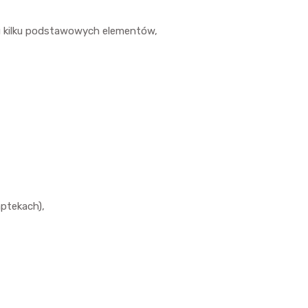
iu kilku podstawowych elementów,
aptekach),