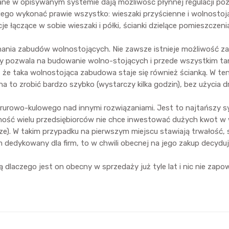
ne w opisywanym systemie dają możliwość płynnej regulacji poz
ego wykonać prawie wszystko: wieszaki przyścienne i wolnostojąc
je łączące w sobie wieszaki i półki, ścianki dzielące pomieszcze
nania zabudów wolnostojących. Nie zawsze istnieje możliwość z
y pozwala na budowanie wolno-stojących i przede wszystkim tan
 że taka wolnostojąca zabudowa staje się również ścianką. W t
to zrobić bardzo szybko (wystarczy kilka godzin), bez użycia dr
rowo-kulowego nad innymi rozwiązaniami. Jest to najtańszy sy
ność wielu przedsiębiorców nie chce inwestować dużych kwot w wy
. W takim przypadku na pierwszym miejscu stawiają trwałość, 
 dedykowany dla firm, to w chwili obecnej na jego zakup decyduj
czego jest on obecny w sprzedaży już tyle lat i nic nie zapowi