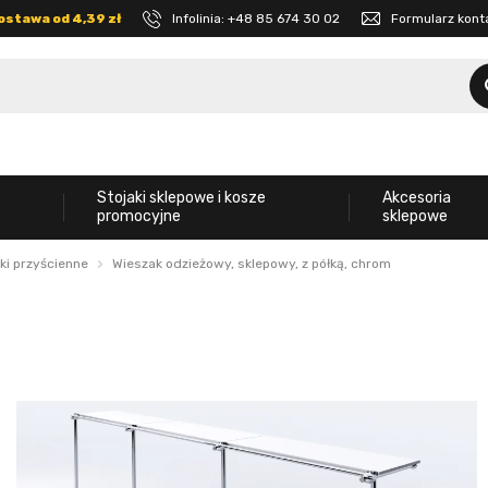
ostawa od 4,39 zł
Infolinia:
+48 85 674 30 02
Formularz kon
Stojaki sklepowe i kosze
Akcesoria
promocyjne
sklepowe
ki przyścienne
Wieszak odzieżowy, sklepowy, z półką, chrom