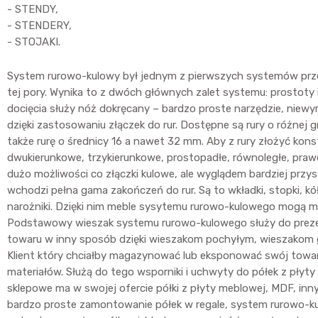
- STENDY,
- STENDERY,
- STOJAKI.
System rurowo-kulowy był jednym z pierwszych systemów przez
tej pory. Wynika to z dwóch głównych zalet systemu: prostoty
docięcia służy nóż dokręcany – bardzo proste narzędzie, niewy
dzięki zastosowaniu złączek do rur. Dostępne są rury o różnej
także rurę o średnicy 16 a nawet 32 mm. Aby z rury złożyć kon
dwukierunkowe, trzykierunkowe, prostopadłe, równoległe, prawe
dużo możliwości co złączki kulowe, ale wyglądem bardziej przys
wchodzi pełna gama zakończeń do rur. Są to wkładki, stopki, kół
narożniki. Dzięki nim meble sysytemu rurowo-kulowego mogą mieć
Podstawowy wieszak systemu rurowo-kulowego służy do prezento
towaru w inny sposób dzięki wieszakom pochyłym, wieszakom g
Klient który chciałby magazynować lub eksponować swój towar 
materiałów. Służą do tego wsporniki i uchwyty do półek z płyt
sklepowe ma w swojej ofercie półki z płyty meblowej, MDF, in
bardzo proste zamontowanie półek w regale, system rurowo-kulo