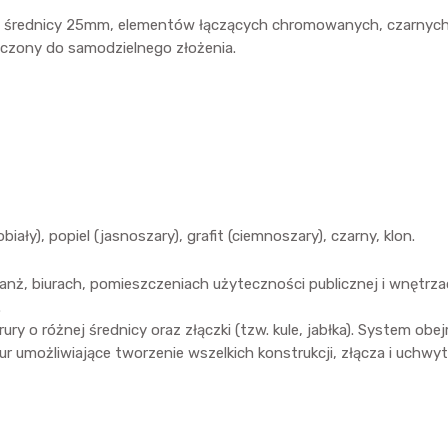
o średnicy 25mm, elementów łączących chromowanych, czarnych s
aczony do samodzielnego złożenia.
iały), popiel (jasnoszary), grafit (ciemnoszary), czarny, klon.
ż, biurach, pomieszczeniach użyteczności publicznej i wnętrza
.
 różnej średnicy oraz złączki (tzw. kule, jabłka). System obejm
rur umożliwiające tworzenie wszelkich konstrukcji, złącza i uchwy