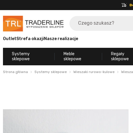
D
Outlet
Strefa okazji
Nasze realizacje
Systemy
Meble
Regały
sklepowe
sklepowe
sklepowe
Strona główna
Systemy sklepowe
Wieszaki rurowo-kulowe
Wiesza