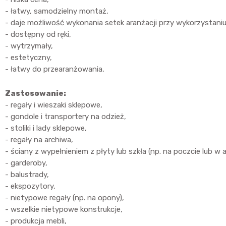
- łatwy, samodzielny montaż,
- daje możliwość wykonania setek aranżacji przy wykorzystan
- dostępny od ręki,
- wytrzymały,
- estetyczny,
- łatwy do przearanżowania,
Zastosowanie:
- regały i wieszaki sklepowe,
- gondole i transportery na odzież,
- stoliki i lady sklepowe,
- regały na archiwa,
- ściany z wypełnieniem z płyty lub szkła (np. na poczcie lub w 
- garderoby,
- balustrady,
- ekspozytory,
- nietypowe regały (np. na opony),
- wszelkie nietypowe konstrukcje,
- produkcja mebli,