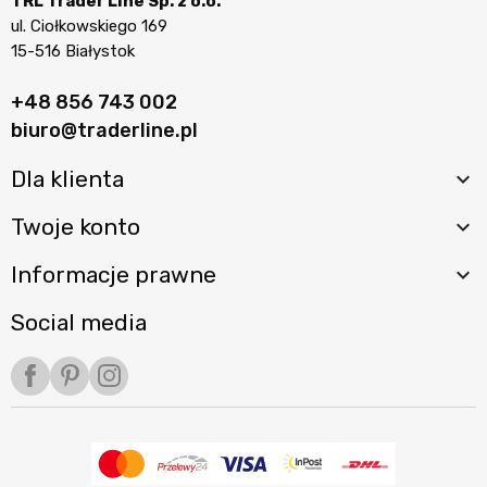
TRL Trader Line Sp. z o.o.
ul. Ciołkowskiego 169
15-516 Białystok
+48 856 743 002
biuro@traderline.pl
Dla klienta

Twoje konto

Informacje prawne

Social media
Facebook
Pinterest
Instagram