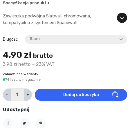
Specyfikacja produktu
Zawieszka podwójna Slatwall, chromowana,
kompatybilna z systemem Spacewall
Długość
4,90 zł
brutto
3,98 zł netto + 23% VAT
Zobacz inne warianty
741 szt. w magazynie
-
+
Dodaj do koszyka
Udostępnij
Udostępnij
Tweetuj
Pinterest