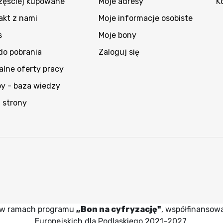
zęściej kupowane
Moje adresy
K
akt z nami
Moje informacje osobiste
s
Moje bony
 do pobrania
Zaloguj się
alne oferty pracy
py - baza wiedzy
 strony
wy w ramach programu
„Bon na cyfryzację"
, współfinansow
Europejskich dla Podlaskiego 2021–2027.