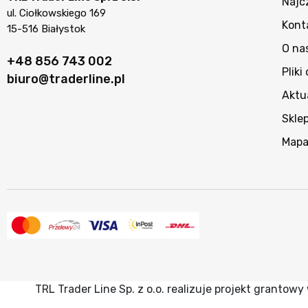
Najc
ul. Ciołkowskiego 169
Kont
15-516 Białystok
O na
+48 856 743 002
Pliki
biuro@traderline.pl
Aktu
Skle
Mapa
TRL Trader Line Sp. z o.o. realizuje projekt granto