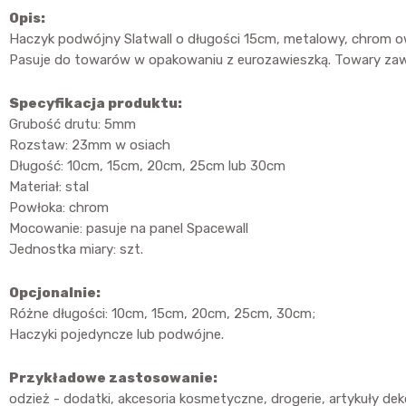
Opis:
Haczyk podwójny Slatwall o długości 15cm, metalowy, chrom 
Pasuje do towarów w opakowaniu z eurozawieszką. Towary zaw
Specyfikacja produktu:
Grubość drutu: 5mm
Rozstaw: 23mm w osiach
Długość: 10cm, 15cm, 20cm, 25cm lub 30cm
Materiał: stal
Powłoka: chrom
Mocowanie: pasuje na panel Spacewall
Jednostka miary: szt.
Opcjonalnie:
Różne długości: 10cm, 15cm, 20cm, 25cm, 30cm;
Haczyki pojedyncze lub podwójne.
Przykładowe zastosowanie:
odzież - dodatki, akcesoria kosmetyczne, drogerie, artykuły d