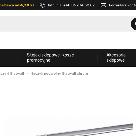
ostawa od 4,39 zł
Infolinia:
+48 85 674 30 02
Formularz kon
Stojaki sklepowe i kosze
Akcesoria
promocyjne
sklepowe
aczyki Slatwall
Haczyk podwójny Slatwall chrom