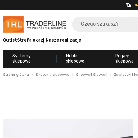
D
Outlet
Strefa okazji
Nasze realizacje
Systemy
Meble
Regały
sklepowe
sklepowe
sklepowe
Strona główna
Systemy sklepowe
Shopwall Slatwall
Zawieszki i h