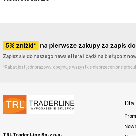
5% zniżki*
na pierwsze zakupy za zapis do
Zapisz się do naszego newslettera i bądź na bieżąco z n
*Rabat jest jednorazowy, obejmuje wszystkie nieprzecenione produkt
Dla 
Prom
Nowe
TRL Trader Line Sp. z o.o.