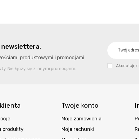
 newslettera.
owościami produktowymi i promocjami.
Akceptuję 
y. Nie łączy się z innymi promocjami.
klienta
Twoje konto
I
ocje
Moje zamówienia
P
 produkty
Moje rachunki
R