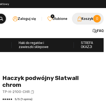
taktowy
0
Zaloguj się
Ulubione
Koszyk
0
FAQ
Haki do regałów i
STREFA
zawieszki sklepowe
OKAZJI
Haczyk podwójny Slatwall
chrom
TP-H-2100-CHR
5
/5
(1 opinia)