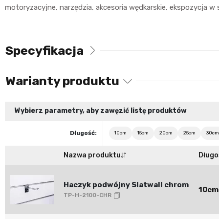
motoryzacyjne, narzędzia, akcesoria wędkarskie, ekspozycja w
Specyfikacja
Warianty produktu
Wybierz parametry, aby zawęzić listę produktów
Długość:
10cm
15cm
20cm
25cm
30cm
Nazwa produktu
Długo
Haczyk podwójny Slatwall chrom
10cm
TP-H-2100-CHR