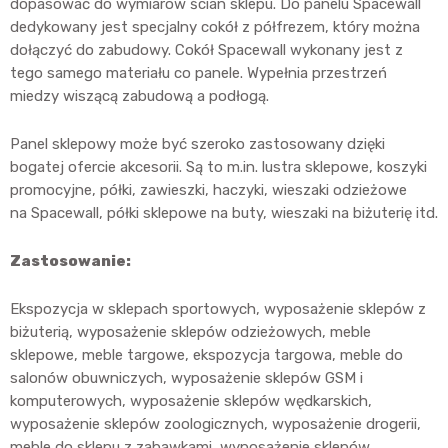
dopasować do wymiarów ścian sklepu. Do panelu Spacewall
dedykowany jest specjalny cokół z półfrezem, który można
dołączyć do zabudowy. Cokół Spacewall wykonany jest z
tego samego materiału co panele. Wypełnia przestrzeń
miedzy wiszącą zabudową a podłogą.
Panel sklepowy może być szeroko zastosowany dzięki
bogatej ofercie akcesorii. Są to m.in. lustra sklepowe, koszyki
promocyjne, półki, zawieszki, haczyki, wieszaki odzieżowe
na Spacewall, półki sklepowe na buty, wieszaki na biżuterię itd.
Zastosowanie:
Ekspozycja w sklepach sportowych, wyposażenie sklepów z
biżuterią, wyposażenie sklepów odzieżowych, meble
sklepowe, meble targowe, ekspozycja targowa, meble do
salonów obuwniczych, wyposażenie sklepów GSM i
komputerowych, wyposażenie sklepów wędkarskich,
wyposażenie sklepów zoologicznych, wyposażenie drogerii,
meble do sklepu z zabawkami, wyposażenie sklepów