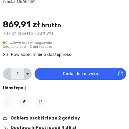
Alaska U8681SM.
869,91 zł
brutto
707,24 zł netto + 23% VAT
Chwilowo brak w magazynie
Dostępny za 2 - 3 dni robocze
Powiadom mnie o dostępności
-
+
Dodaj do koszyka
Udostępnij
Udostępnij
Tweetuj
Pinterest
Odbierz osobiście za 2 godziny
Dostawa InPost już od 4,38 zł