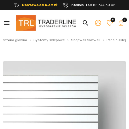
Dostawa od 4,39 zł
Infolinia:
+48 85 674 30 02
0
0
menu
search
Strona główna
Systemy sklepowe
Shopwall Slatwall
Panele sklep