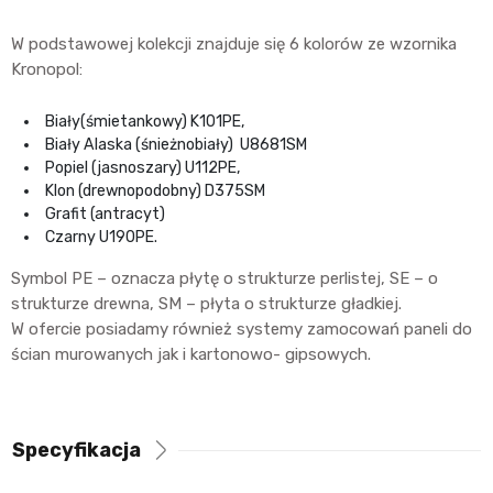
W podstawowej kolekcji znajduje się 6 kolorów ze wzornika
Kronopol:
Biały(śmietankowy) K101PE,
Biały Alaska (śnieżnobiały) U8681SM
Popiel (jasnoszary) U112PE,
Klon (drewnopodobny) D375SM
Grafit (antracyt)
Czarny U190PE.
Symbol PE – oznacza płytę o strukturze perlistej, SE – o
strukturze drewna, SM – płyta o strukturze gładkiej.
W ofercie posiadamy również systemy zamocowań paneli do
ścian murowanych jak i kartonowo- gipsowych.
Specyfikacja