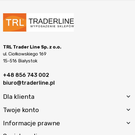
TRL Trader Line Sp. z o.o.
ul. Ciołkowskiego 169
15-516 Białystok
+48 856 743 002
biuro@traderline.pl
Dla klienta

Twoje konto

Informacje prawne
